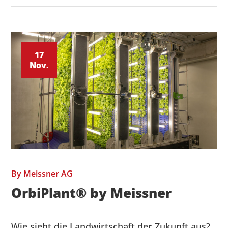
17
Nov.
By
Meissner AG
OrbiPlant® by Meissner
Wie sieht die Landwirtschaft der Zukunft aus?