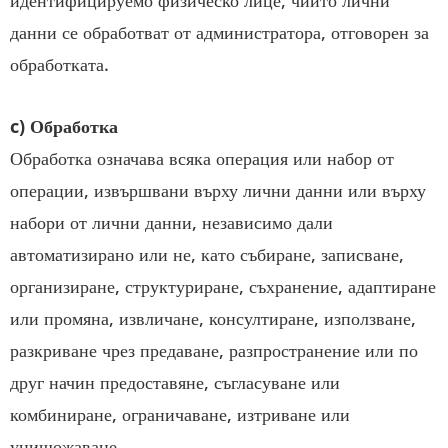
идентифицируемо физическо лице, чиито лични
данни се обработват от администратора, отговорен за
обработката.
c) Обработка
Обработка означава всяка операция или набор от
операции, извършвани върху лични данни или върху
набори от лични данни, независимо дали
автоматизирано или не, като събиране, записване,
организиране, структуриране, съхранение, адаптиране
или промяна, извличане, консултиране, използване,
разкриване чрез предаване, разпространение или по
друг начин предоставяне, съгласуване или
комбиниране, ограничаване, изтриване или
унищожаване.