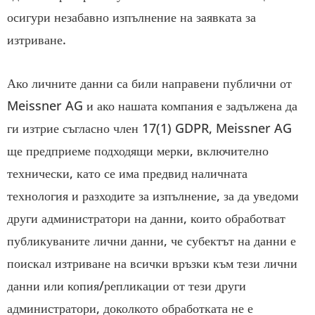
осигури незабавно изпълнение на заявката за
изтриване.
Ако личните данни са били направени публични от
Meissner AG и ако нашата компания е задължена да
ги изтрие съгласно член 17(1) GDPR, Meissner AG
ще предприеме подходящи мерки, включително
технически, като се има предвид наличната
технология и разходите за изпълнение, за да уведоми
други администратори на данни, които обработват
публикуваните лични данни, че субектът на данни е
поискал изтриване на всички връзки към тези лични
данни или копия/репликации от тези други
администратори, доколкото обработката не е