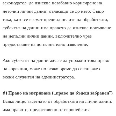
законодател, да изисква незабавно коригиране на
неточни лични данни, отнасящи се до него. Също
така, като се вземат предвид целите на обработката,
субектът на данни има правото да изисква попълване
на непълни лични данни, включително чрез
предоставяне на допълнително изявление.
Ако субектът на данни желае да упражни това право
на корекция, може по всяко време да се свърже с
всеки служител на администратора.
d) Право на изтриване
(„право да бъдеш забравен“)
Всяко лице, засегнато от обработката на лични данни,
има правото, предоставено от европейския